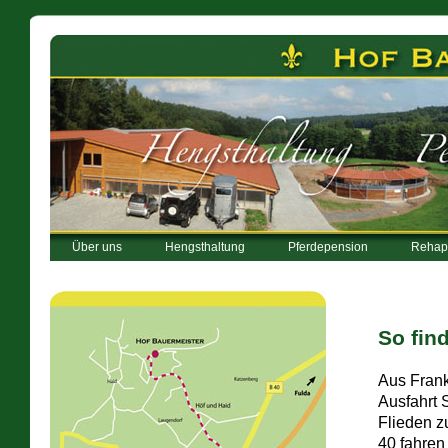
Über uns
Hengsthaltung
Pferdepension
Rehap
So fin
Aus Frank
Ausfahrt 
Flieden z
40 fahren